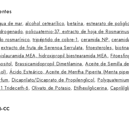
entes
gua de mar
,
alcohol cetearílico
,
betaína
,
estearato de poligli
idrogenado
,
policuaternio-37,
extracto de hoja de Rosmarinus
do rosmarínico
,
tripéptido de cobre-1
,
ceramida NP,
ceramid
,
extracto de fruta de Serenoa Serrulata
,
fitoesteroles,
biotin
 bislauramida MEA,
hidroxipropil biestearamida MEA,
Fitoesfin
nositol
,
Brassicamidopropil Dimetilamina
,
Aceite de Semilla de
ol)
,
Ácido Esteárico
,
Aceite de Mentha Piperita (Menta piper
rfum
,
Dicaprilato/Dicaprato de Propilenglicol
,
Polyquaterniu
 Trideceth-6
,
Olivato de Potasio
,
Etilhexilglicerina
,
Caprililgl
6-CC