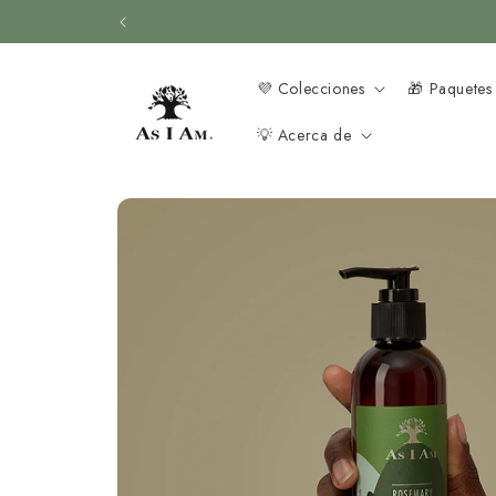
Ir al
contenido
💜 Colecciones
🎁 Paquetes
💡 Acerca de
Ir a la
información
del
producto