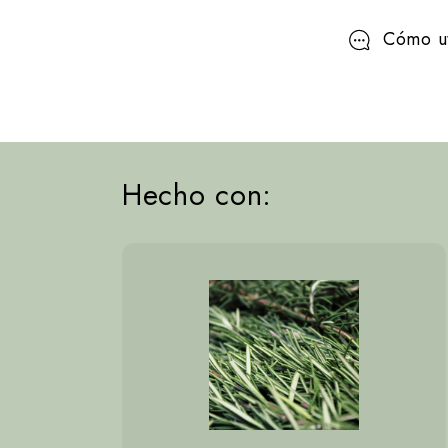
e
Cómo ut
g
a
b
Hecho con:
l
e