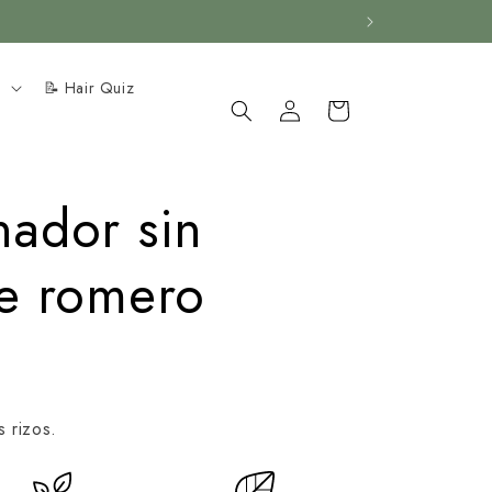
Entrar
o
📝 Hair Quiz
en el
Carrito
sistema
nador sin
de romero
s rizos.