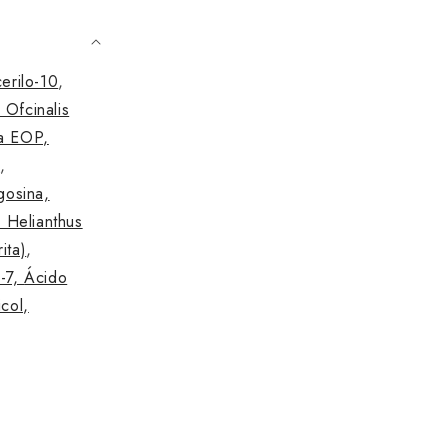
cerilo-10
,
 Ofcinalis
a EOP,
a
,
gosina,
 Helianthus
ita)
,
m-7,
Ácido
icol,