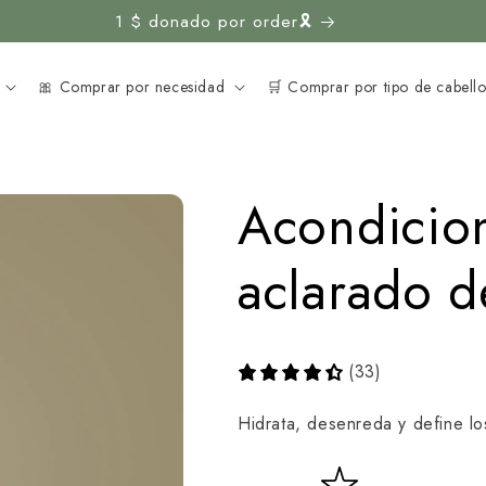
1 $ donado por order🎗️
🎀 Comprar por necesidad
🛒 Comprar por tipo de cabell
Acondicio
aclarado 
(33)
Hidrata, desenreda y define lo