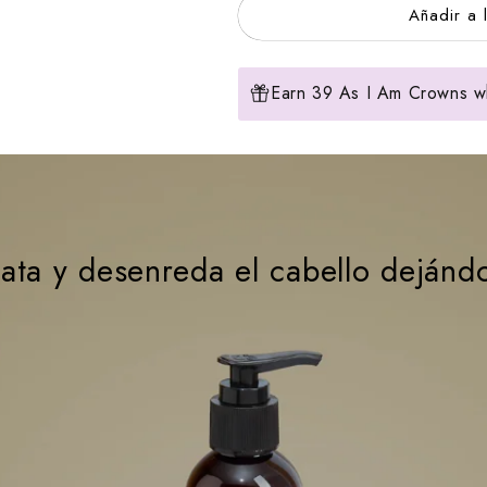
Añadir a 
Earn 39 As I Am Crowns wh
rata y desenreda el cabello dejándo