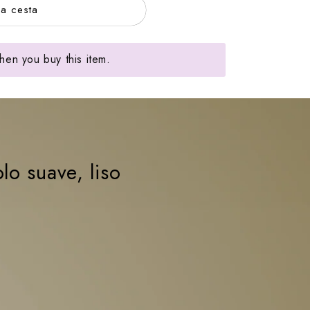
la cesta
en you buy this item.
lo suave, liso