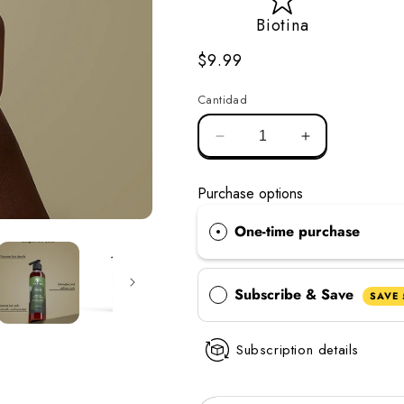
Biotina
Precio
$9.99
normal
Cantidad
Reducir
Aumentar
la
la
cantidad
cantidad
Purchase options
de
de
acondicionador
acondicionad
One-time purchase
sin
sin
aclarado
aclarado
de
de
Subscribe & Save
romero
romero
SAVE
Subscription details