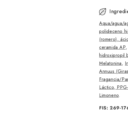
C
Ingredi
o
Aqua/agua/a
n
polideceno h
(romero),
áci
t
ceramida AP
e
hidroxipropil
Melatonina
,
I
n
Annuus (Giras
i
Fragancia/Pa
Láctico
,
PPG-1
d
Limoneno
.
o
FIS: 269-17
p
l