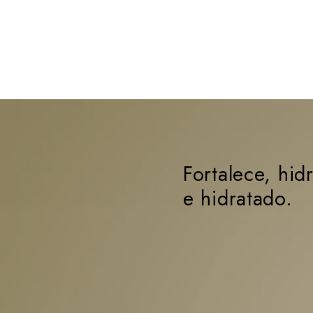
Fortalece, hid
e hidratado.