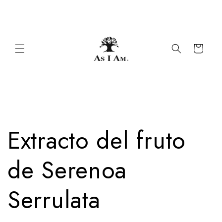
Ir al
1 $ donado por order🎗️
contenido
Carrito
Extracto del fruto
de Serenoa
Serrulata