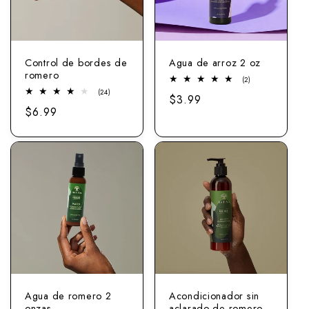
Control de bordes de
Agua de arroz 2 oz
romero
2
(2)
total
24
(24)
Precio
$3.99
revisiones
total
Precio
$6.99
revisiones
normal
normal
Agua de romero 2
Acondicionador sin
onzas
aclarado de romero