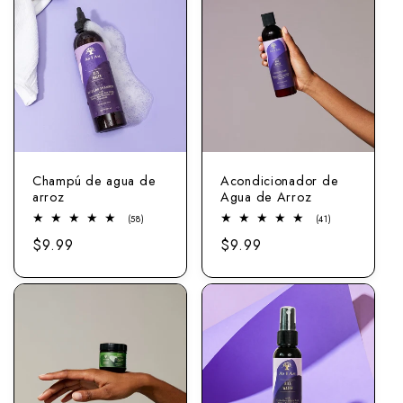
Champú de agua de
Acondicionador de
arroz
Agua de Arroz
58
41
(58)
(41)
comentarios
total
Precio
$9.99
Precio
$9.99
totales
revisiones
normal
normal