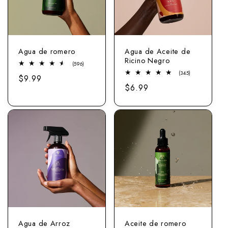
ó
n
Agua de romero
Agua de Aceite de
:
Ricino Negro
596
(596)
total
345
(345)
Precio
$9.99
de
total
reseñas
Precio
$6.99
de
normal
reseñas
normal
Agua de Arroz
Aceite de romero