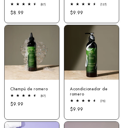
87
137
(87)
(137)
comentarios
comentarios
Precio
$8.99
Precio
$9.99
totales
totales
normal
normal
Champú de romero
Acondicionador de
romero
87
(87)
comentarios
75
(75)
Precio
$9.99
totales
total
Precio
$9.99
revisiones
normal
normal