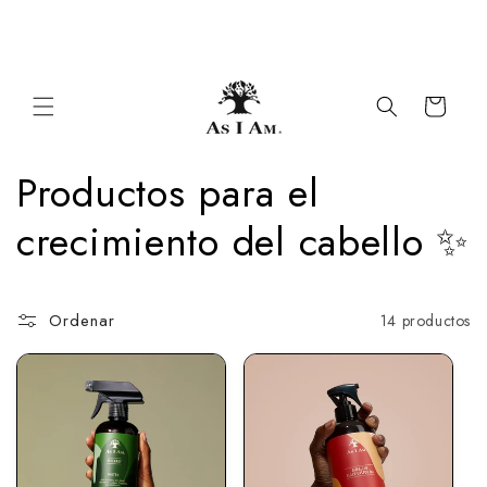
Ir al
1 $ donado por order🎗️
contenido
Carrito
C
Productos para el
o
crecimiento del cabello ✨
l
Ordenar
14 productos
e
c
c
i