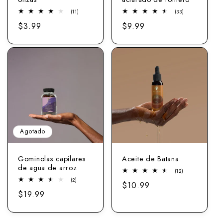
11
33
(11)
(33)
total
comentarios
Precio
$3.99
Precio
$9.99
revisiones
totales
normal
normal
Agotado
Gominolas capilares
Aceite de Batana
de agua de arroz
12
(12)
total
2
(2)
Precio
$10.99
revisiones
total
Precio
$19.99
revisiones
normal
normal