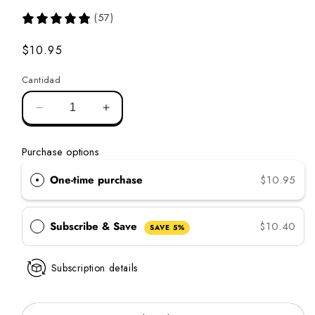
(57)
Precio
$10.95
normal
Cantidad
Disminuir
Aumentar
la
la
cantidad
cantidad
Purchase options
de
de
acondicionador
acondicionador
One-time purchase
$10.95
Long
Long
&
&
Luxe
Luxe
Subscribe & Save
$10.40
SAVE 5%
Subscription details