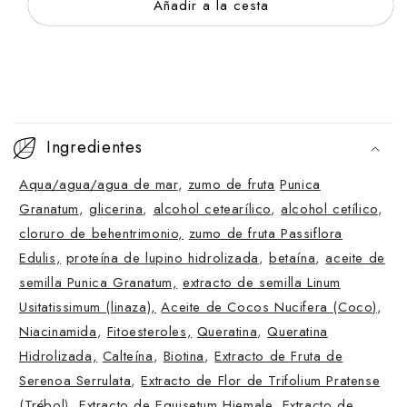
Añadir a la cesta
C
o
Ingredientes
n
Aqua/agua/agua de mar
,
zumo de fruta
Punica
t
Granatum
,
glicerina
,
alcohol cetearílico
,
alcohol cetílico
,
e
cloruro de behentrimonio,
zumo de fruta Passiflora
n
Edulis,
proteína de lupino hidrolizada
,
betaína
,
aceite de
i
semilla Punica Granatum,
extracto de semilla Linum
d
Usitatissimum (linaza),
Aceite de Cocos Nucifera (Coco)
,
o
Niacinamida
,
Fitoesteroles,
Queratina
,
Queratina
p
Hidrolizada,
Calteína
,
Biotina
,
Extracto de Fruta de
l
Serenoa Serrulata
,
Extracto de Flor de Trifolium Pratense
(Trébol
),
Extracto de Equisetum Hiemale,
Extracto de