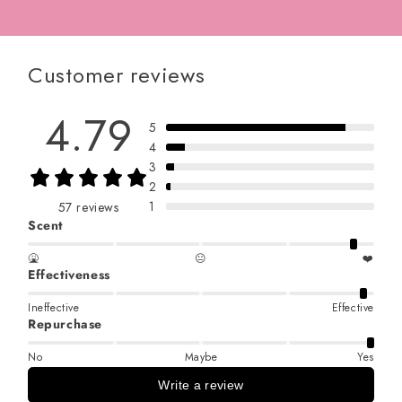
Customer reviews
4.79
5
4
3
2
1
57 reviews
Scent
🤮
😐
❤️
Effectiveness
Ineffective
Effective
Repurchase
No
Maybe
Yes
Write a review