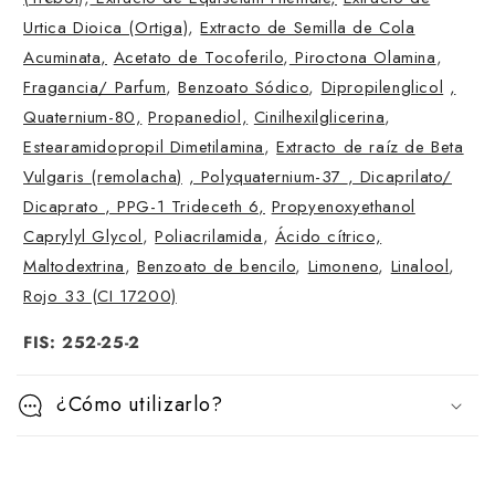
e
Urtica Dioica (Ortiga)
,
Extracto de Semilla de Cola
g
Acuminata,
Acetato de Tocoferilo
,
Piroctona Olamina
,
a
Fragancia/ Parfum
,
Benzoato Sódico
,
Dipropilenglicol
,
b
Quaternium-80,
Propanediol,
Cinilhexilglicerina
,
l
Estearamidopropil Dimetilamina
,
Extracto de raíz de Beta
e
Vulgaris (remolacha)
, Polyquaternium-37
, Dicaprilato/
Dicaprato
, PPG-1 Trideceth 6,
Propyenoxyethanol
Caprylyl Glycol
,
Poliacrilamida
,
Ácido cítrico,
Maltodextrina
,
Benzoato de bencilo
,
Limoneno
,
Linalool
,
Rojo 33 (CI 17200)
FIS: 252-25-2
¿Cómo utilizarlo?