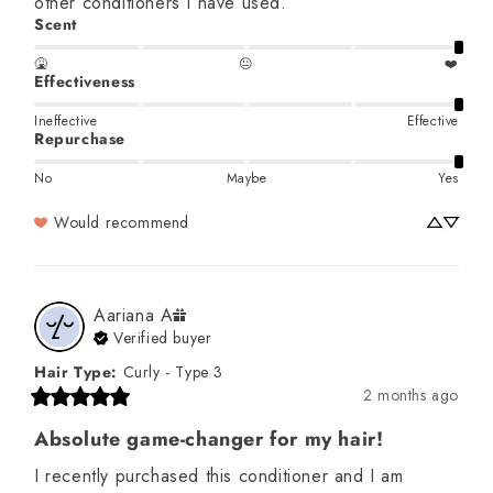
other conditioners I have used.
Scent
🤮
😐
❤️
Effectiveness
Ineffective
Effective
Repurchase
No
Maybe
Yes
Would recommend
Aariana
A
Verified buyer
Hair Type
:
Curly - Type 3
2 months ago
Absolute game-changer for my hair!
I recently purchased this conditioner and I am 