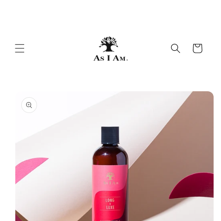
Ir al
hermosos rizos y espirales
contenido
Carrito
Ir a la
información
del
producto