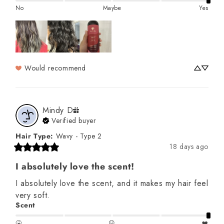
No
Maybe
Yes
Would recommend
Mindy
D
Verified buyer
Hair Type
:
Wavy - Type 2
18 days ago
I absolutely love the scent!
I absolutely love the scent, and it makes my hair feel 
very soft.
Scent
🤮
😐
❤️