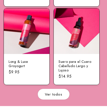
normal
normal
Long & Luxe
Suero para el Cuero
Groyogurt
Cabelludo Largo y
Lujoso
Precio
$9.95
Precio
$14.95
normal
normal
Ver todos