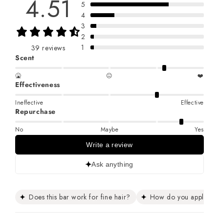
4.51
5
4
3
2
1
39 reviews
Scent
🤮
😐
❤️
Effectiveness
Ineffective
Effective
Repurchase
No
Maybe
Yes
Write a review
Ask anything
Does this bar work for fine hair?
How do you apply the