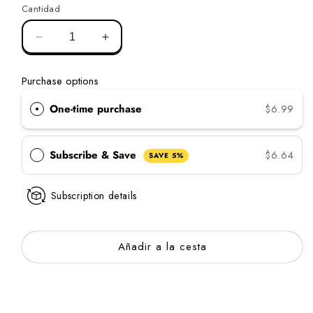
Cantidad
Disminuir
Aumentar
la
la
cantidad
cantidad
Purchase options
de
de
la
la
One-time purchase
$6.99
barra
barra
acondicionadora
acondicionadora
de
de
Subscribe & Save
$6.64
SAVE 5%
aceite
aceite
de
de
semilla
semilla
Subscription details
de
de
cáñamo
cáñamo
Añadir a la cesta