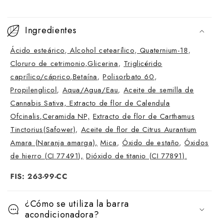
C
o
Ingredientes
n
Ácido esteárico
,
Alcohol cetearílico
,
Quaternium-18
,
t
Cloruro de cetrimonio
,Glicerina
,
Triglicérido
e
caprílico/cáprico
,Betaína
,
Polisorbato 60
,
n
Propilenglicol
,
Aqua/Agua/Eau
,
Aceite de semilla de
i
Cannabis Sativa,
Extracto de flor de Calendula
d
Ofcinalis
,Ceramida NP,
Extracto de flor de Carthamus
o
Tinctorius(Safower)
,
Aceite de flor de Citrus Aurantium
p
Amara (Naranja amarga),
Mica
,
Óxido de estaño
,
Óxidos
l
de hierro (CI 77491),
Dióxido de titanio (CI 77891).
e
FIS: 263-99-CC
g
a
¿Cómo se utiliza la barra
b
acondicionadora?