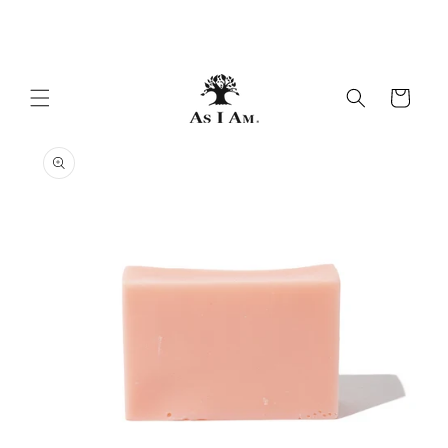
Ir al
hermosos rizos y espirales
contenido
Carrito
Ir a la
información
del
producto