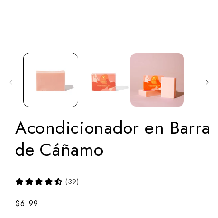
Abrir
el
medio
1
en
el
modal
Acondicionador en Barra
de Cáñamo
(39)
Precio
$6.99
normal