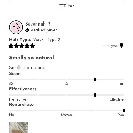
Filter
Savannah
R
Verified buyer
Hair Type
:
Wavy - Type 2
last year
Smells so natural
Smells so natural
Scent
🤮
😐
❤️
Effectiveness
Ineffective
Effective
Repurchase
No
Maybe
Yes