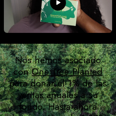
Nos hemos asociado
con
One Tree Planted
para donar el 1% de las
ventas anuales a su
fondo. Hasta ahora