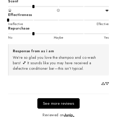
Scent
🤮
😐
❤️
Effectiveness
Ineffective
Effective
Repurchase
No
Maybe
Yes
Response from as i am
We’re so glad you love the shampoo and co-wash 
bars! 💕 It sounds like you may have received a 
defective conditioner bar—this isn’t typical. 
See more reviews
Reviewed on