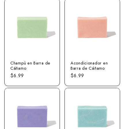
Champú en Barra de
Acondicionador en
Cáñamo
Barra de Cáñamo
Precio
$6.99
Precio
$6.99
normal
normal