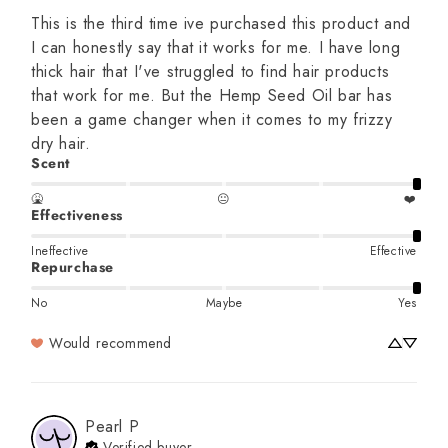
This is the third time ive purchased this product and 
I can honestly say that it works for me. I have long 
thick hair that I've struggled to find hair products 
that work for me. But the Hemp Seed Oil bar has 
been a game changer when it comes to my frizzy 
dry hair.
Scent
🤮
😐
❤️
Effectiveness
Ineffective
Effective
Repurchase
No
Maybe
Yes
Would recommend
Pearl
P
Verified buyer