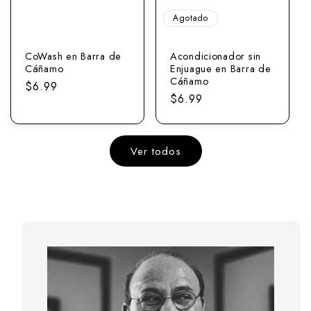
Agotado
CoWash en Barra de
Acondicionador sin
Cáñamo
Enjuague en Barra de
Cáñamo
Precio
$6.99
Precio
$6.99
normal
normal
Ver todos