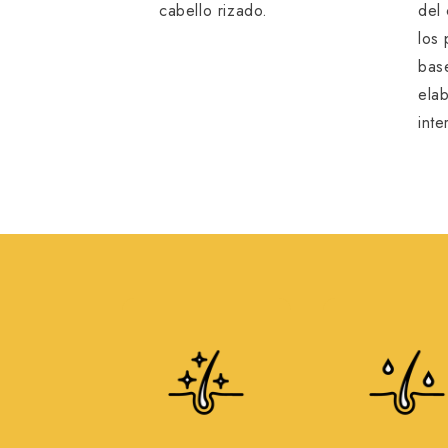
cabello rizado.
del
los
base
ela
int