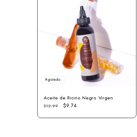
Agotado
Aceite de Ricino Negro Virgen
Precio
Precio
$9.74
$12.99
normal
de
venta