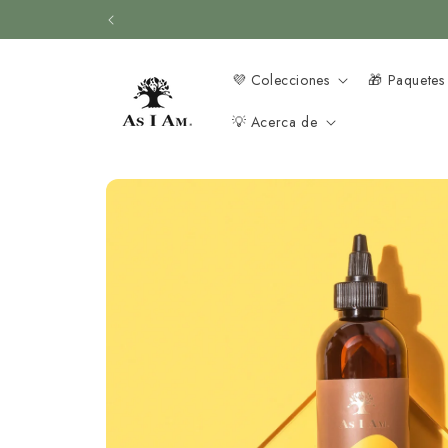
Ir al
Masajea
contenido
💜 Colecciones
🎁 Paquetes
💡 Acerca de
Ir a la
información
del
producto