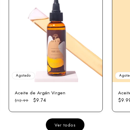
Agotado
Agota
Aceite de Argán Virgen
Aceit
Precio
Precio
$9.74
Prec
$9.9
$12.99
normal
de
norm
venta
Ver todos