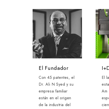
El Fundador
I+
Con 45 patentes, el
El l
Dr. Ali N Syed y su
est
empresa familiar
Am 
están en el origen
espe
de la industria del
cie