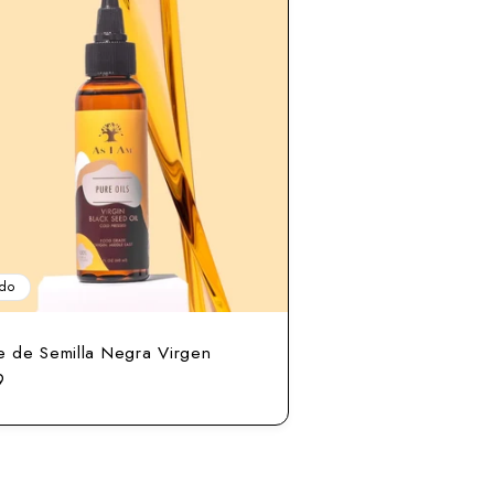
do
e de Semilla Negra Virgen
io
9
al