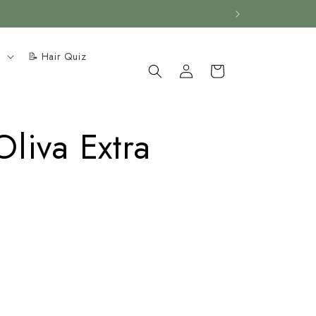
35 $.
Entrar
o
📝 Hair Quiz
en el
Carrito
sistema
Oliva Extra