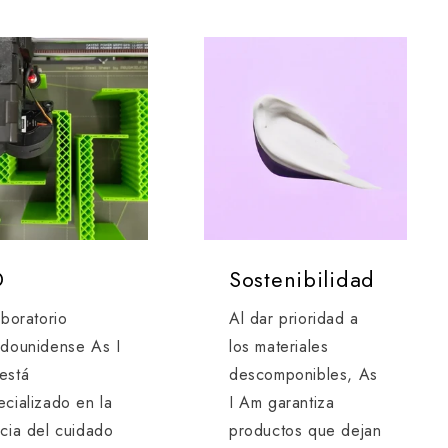
D
Sostenibilidad
aboratorio
Al dar prioridad a
adounidense As I
los materiales
está
descomponibles, As
cializado en la
I Am garantiza
ncia del cuidado
productos que dejan