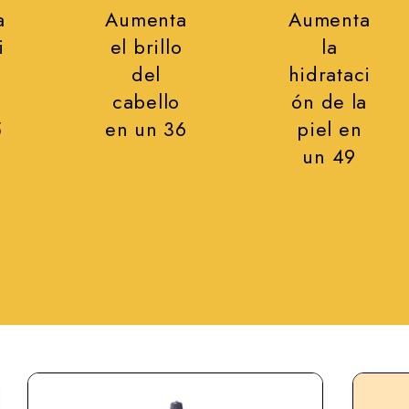
a
Aumenta
Aumenta
i
el brillo
la
del
hidrataci
cabello
ón de la
5
en un 36
piel en
un 49