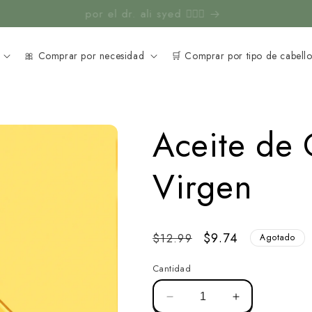
dor de cuero cabelludo gratis con pedidos superiores a 
🎀 Comprar por necesidad
🛒 Comprar por tipo de cabell
Aceite de 
Virgen
Precio
Precio
$9.74
$12.99
Agotado
normal
de
Cantidad
venta
Disminuir
Aumentar