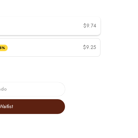
$9.74
$9.25
 5%
ado
aitlist