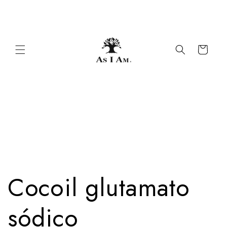
Ir al
hermosos rizos y espirales
contenido
Carrito
Cocoil glutamato
sódico