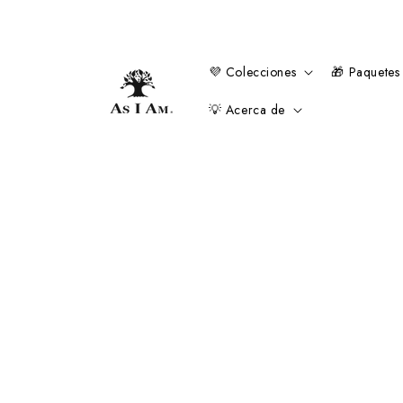
Ir al
contenido
💜 Colecciones
🎁 Paquetes
💡 Acerca de