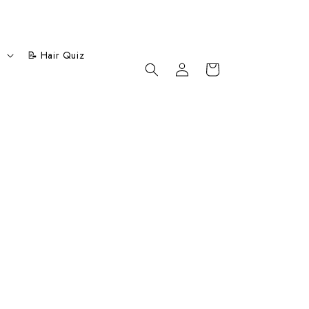
Entrar
o
📝 Hair Quiz
en el
Carrito
sistema