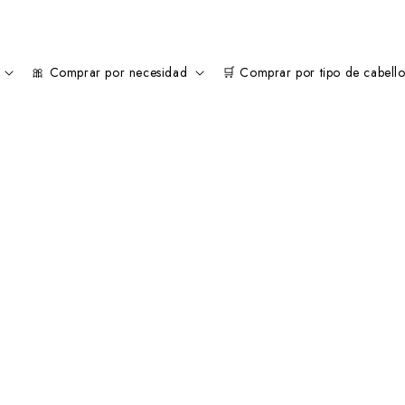
1 $ donado por order🎗️
🎀 Comprar por necesidad
🛒 Comprar por tipo de cabell